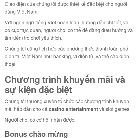
Giao diện của chúng tôi được thiết kế đặc biệt cho người
dùng Việt Nam.
Với ngôn ngữ tiếng Việt hoàn toàn, hướng dẫn chi tiết, và
bố cục trực quan, người chơi có thể dễ dàng điều hướng và
tìm kiếm trò chơi yêu thích.
Chúng tôi cũng tích hợp các phương thức thanh toán phổ
biến tại Việt Nam như banking, ví điện tử, và thẻ cào điện
thoại.
Chương trình khuyến mãi và
sự kiện đặc biệt
Chúng tôi thường xuyên tổ chức các chương trình khuyến
mãi hấp dẫn cho cả
casino entertainment
và slot games.
Người chơi có cơ hội nhận được:
Bonus chào mừng