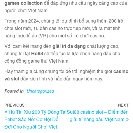
games collection
để đáp ứng nhu cầu ngày càng cao của
người chơi Việt Nam.
Trong năm 2024, chúng tôi dự định bổ sung thêm 200 trò
chơi slot mới, 10 bàn casino trực tiếp mới, và ra mắt tính
năng thực tế ảo (VR) cho một số trò chơi casino.
Với cam kết mang đến
giải trí đa dạng
chất lượng cao,
chúng tôi tại
Ho88
sẽ tiếp tục là lựa chọn hàng đầu cho
cộng đồng game thủ Việt Nam.
Hãy tham gia cùng chúng tôi để trải nghiệm thế giới
casino
và slot
đầy kịch tính và hấp dẫn ngay hôm nay.
Posted in
Uncategorized
PREVIOUS
NEXT
Hũ Tài Xỉu 200 Tỷ Đồng Tại
Sut88 casino slot – Điểm đến
Febet Sắp Nổ: Cơ Hội Đổi
giải trí hàng đầu Việt Nam
Đời Cho Người Chơi Việt