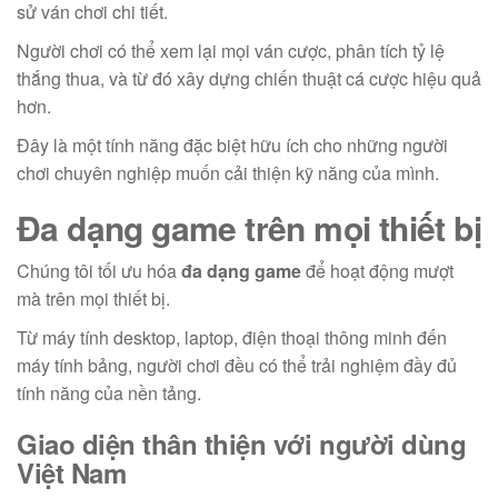
sử ván chơi chi tiết.
Người chơi có thể xem lại mọi ván cược, phân tích tỷ lệ
thắng thua, và từ đó xây dựng chiến thuật cá cược hiệu quả
hơn.
Đây là một tính năng đặc biệt hữu ích cho những người
chơi chuyên nghiệp muốn cải thiện kỹ năng của mình.
Đa dạng game
trên mọi thiết bị
Chúng tôi tối ưu hóa
đa dạng game
để hoạt động mượt
mà trên mọi thiết bị.
Từ máy tính desktop, laptop, điện thoại thông minh đến
máy tính bảng, người chơi đều có thể trải nghiệm đầy đủ
tính năng của nền tảng.
Giao diện thân thiện với người dùng
Việt Nam