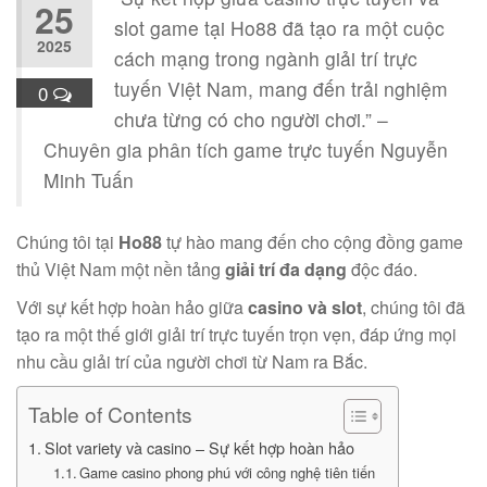
25
slot game tại Ho88 đã tạo ra một cuộc
2025
cách mạng trong ngành giải trí trực
tuyến Việt Nam, mang đến trải nghiệm
0
chưa từng có cho người chơi.” –
Chuyên gia phân tích game trực tuyến Nguyễn
Minh Tuấn
Chúng tôi tại
Ho88
tự hào mang đến cho cộng đồng game
thủ Việt Nam một nền tảng
giải trí đa dạng
độc đáo.
Với sự kết hợp hoàn hảo giữa
casino và slot
, chúng tôi đã
tạo ra một thế giới giải trí trực tuyến trọn vẹn, đáp ứng mọi
nhu cầu giải trí của người chơi từ Nam ra Bắc.
Table of Contents
Slot variety và casino – Sự kết hợp hoàn hảo
Game casino phong phú với công nghệ tiên tiến