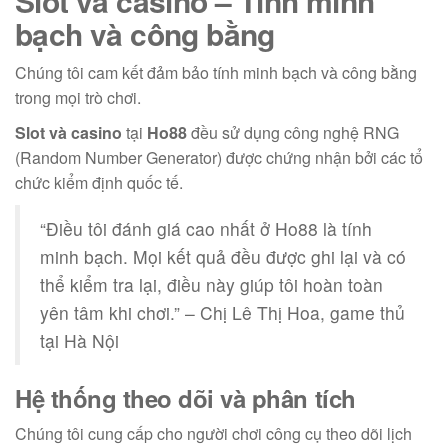
Slot và casino
– Tính minh
bạch và công bằng
Chúng tôi cam kết đảm bảo tính minh bạch và công bằng
trong mọi trò chơi.
Slot và casino
tại
Ho88
đều sử dụng công nghệ RNG
(Random Number Generator) được chứng nhận bởi các tổ
chức kiểm định quốc tế.
“Điều tôi đánh giá cao nhất ở Ho88 là tính
minh bạch. Mọi kết quả đều được ghi lại và có
thể kiểm tra lại, điều này giúp tôi hoàn toàn
yên tâm khi chơi.” – Chị Lê Thị Hoa, game thủ
tại Hà Nội
Hệ thống theo dõi và phân tích
Chúng tôi cung cấp cho người chơi công cụ theo dõi lịch