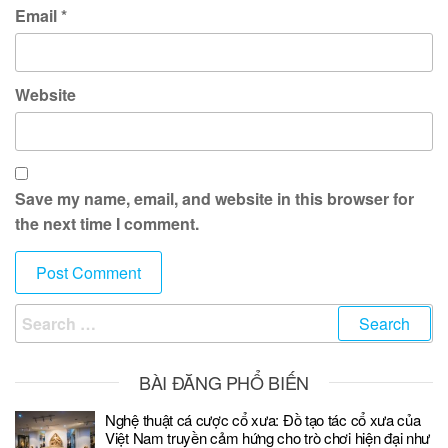
Email
*
Website
Save my name, email, and website in this browser for
the next time I comment.
BÀI ĐĂNG PHỔ BIẾN
Nghệ thuật cá cược cổ xưa: Đồ tạo tác cổ xưa của
Việt Nam truyền cảm hứng cho trò chơi hiện đại như