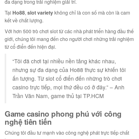
đa dạng trong trải nghiệm giải trí.
Tại
Ho88
,
slot variety
không chỉ là con số mà còn là cam
kết về chất lượng.
Với hơn 500 trò chơi slot từ các nhà phát triển hàng đầu thế
giới, chúng tôi mang đến cho người chơi những trải nghiệm
từ cổ điển đến hiện đại.
“Tôi đã chơi tại nhiều nền tảng khác nhau,
nhưng sự đa dạng của Ho88 thực sự khiến tôi
ấn tượng. Từ slot cổ điển đến những trò chơi
casino trực tiếp, mọi thứ đều có ở đây.” – Anh
Trần Văn Nam, game thủ tại TP.HCM
Game casino phong phú
với công
nghệ tiên tiến
Chúng tôi đầu tư mạnh vào công nghệ phát trực tiếp chất