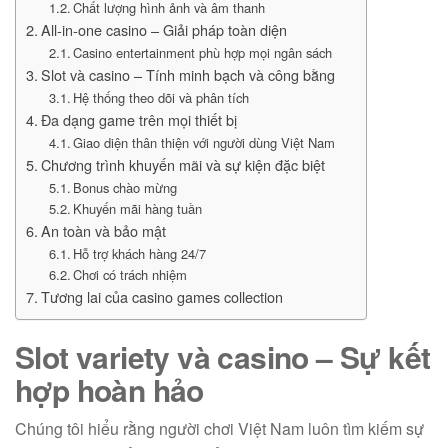
Chất lượng hình ảnh và âm thanh
All-in-one casino – Giải pháp toàn diện
Casino entertainment phù hợp mọi ngân sách
Slot và casino – Tính minh bạch và công bằng
Hệ thống theo dõi và phân tích
Đa dạng game trên mọi thiết bị
Giao diện thân thiện với người dùng Việt Nam
Chương trình khuyến mãi và sự kiện đặc biệt
Bonus chào mừng
Khuyến mãi hàng tuần
An toàn và bảo mật
Hỗ trợ khách hàng 24/7
Chơi có trách nhiệm
Tương lai của casino games collection
Slot variety
và casino – Sự kết
hợp hoàn hảo
Chúng tôi hiểu rằng người chơi Việt Nam luôn tìm kiếm sự