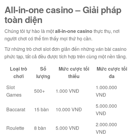
All-in-one casino
– Giải pháp
toàn diện
Chúng tôi tự hào là một
all-in-one casino
thực thụ, nơi
người chơi có thể tìm thấy mọi thứ họ cần.
Từ những trò chơi slot đơn giản đến những ván bài casino
phức tạp, tất cả đều được tích hợp trên cùng một nền tảng.
Loại trò
Số
Mức cược tối
Mức cược tối
chơi
lượng
thiểu
đa
Slot
1.000.000
500+
1.000 VNĐ
Games
VNĐ
5.000.000
Baccarat
15 bàn
10.000 VNĐ
VNĐ
2.000.000
Roulette
8 bàn
5.000 VNĐ
VNĐ