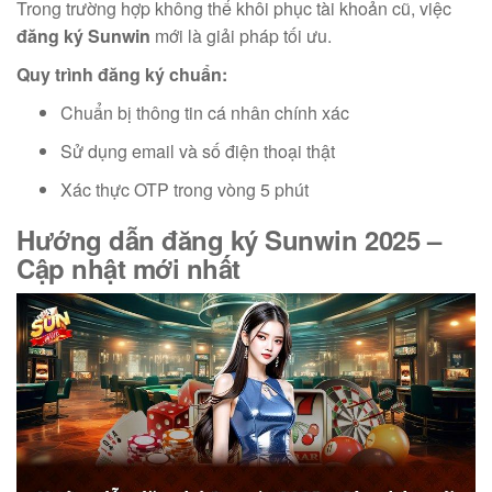
Trong trường hợp không thể khôi phục tài khoản cũ, việc
đăng ký Sunwin
mới là giải pháp tối ưu.
Quy trình đăng ký chuẩn:
Chuẩn bị thông tin cá nhân chính xác
Sử dụng email và số điện thoại thật
Xác thực OTP trong vòng 5 phút
Hướng dẫn đăng ký Sunwin 2025
–
Cập nhật mới nhất