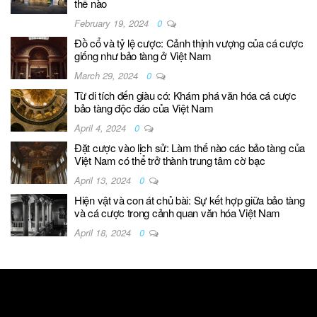
thế nào
February 19, 2024
0
Đồ cổ và tỷ lệ cược: Cảnh thịnh vượng của cá cược
giống như bảo tàng ở Việt Nam
March 29, 2024
0
Từ di tích đến giàu có: Khám phá văn hóa cá cược
bảo tàng độc đáo của Việt Nam
April 4, 2024
0
Đặt cược vào lịch sử: Làm thế nào các bảo tàng của
Việt Nam có thể trở thành trung tâm cờ bạc
April 13, 2024
0
Hiện vật và con át chủ bài: Sự kết hợp giữa bảo tàng
và cá cược trong cảnh quan văn hóa Việt Nam
April 18, 2024
0