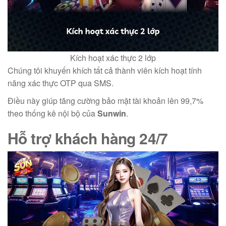
Kích hoạt xác thực 2 lớp
Chúng tôi khuyến khích tất cả thành viên kích hoạt tính
năng xác thực OTP qua SMS.
Điều này giúp tăng cường bảo mật tài khoản lên 99,7%
theo thống kê nội bộ của
Sunwin
.
Hỗ trợ khách hàng 24/7