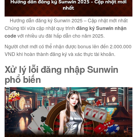
Hướng dẫn đăng ký Sunwin 2025 – Cập nhật mới nhất
Chúng tôi vừa cập nhật quy trình
đăng ký Sunwin nhận
code
với nhiều ưu đãi hấp dẫn cho năm 2025.
Người chơi mới có thể nhận được bonus lên đến 2.000.000
VND khi hoàn thành đăng ký và xác thực tài khoản.
Xử lý lỗi
đăng nhập Sunwin
phổ biến