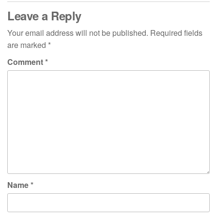
Leave a Reply
Your email address will not be published.
Required fields
are marked
*
Comment
*
Name
*