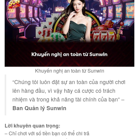
Khuyến nghị an toàn từ Sunwin
“Chúng tôi luôn đặt sự an toàn của người chơi
lên hàng đầu, vì vậy hãy cá cược có trách
nhiệm và trong khả năng tài chính của bạn” –
Ban Quản lý Sunwin
Lời khuyên quan trọng:
– Chỉ chơi với số tiền bạn có thể chi trả