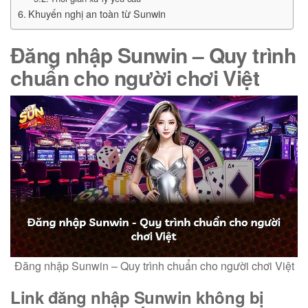
Khuyến nghị an toàn từ Sunwin
Đăng nhập Sunwin
– Quy trình
chuẩn cho người chơi Việt
Đăng nhập Sunwin – Quy trình chuẩn cho người chơi Việt
Link đăng nhập Sunwin không bị