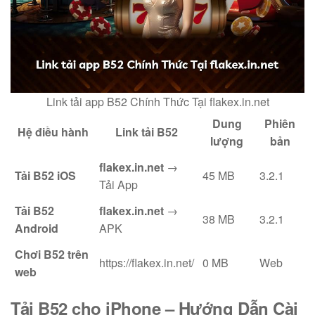
Link tải app B52 Chính Thức Tại flakex.in.net
Dung
Phiên
Hệ điều hành
Link tải B52
lượng
bản
flakex.in.net
→
Tải B52 iOS
45 MB
3.2.1
Tải App
Tải B52
flakex.in.net
→
38 MB
3.2.1
Android
APK
Chơi B52 trên
https://flakex.in.net/
0 MB
Web
web
Tải B52 cho iPhone
– Hướng Dẫn Cài