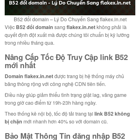
B52 đổi domain – Lý Do Chuyển Sang flakex.in.net
Việc
B52 đổi domain
sang
flakex.in.net
không phải là
quyết định đột xuất mà được chúng tôi chuẩn bị kỹ lưỡng
trong nhiều tháng qua.
Nâng Cấp Tốc Độ Truy Cập
link B52
mới nhất
Domain flakex.in.net
được trang bị hệ thống máy chủ
băng thông rộng với công nghệ CDN tiên tiến.
Điều này giúp giảm thiểu tình trạng giật lag, văng game
trong giờ cao điểm từ 19h-23h hàng ngày.
Theo thống kê nội bộ, tốc độ tải trang tại
link B52 không
bị chặn
mới nhanh hơn 40% so với domain cũ.
Bảo Mật Thông Tin
đăng nhập B52