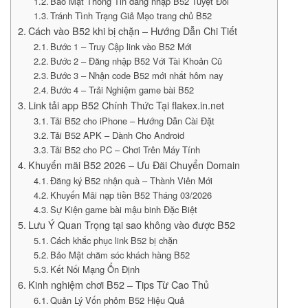
Bảo Mật Thông Tin đăng nhập B52 Tuyệt Đối
Tránh Tình Trạng Giả Mạo trang chủ B52
Cách vào B52 khi bị chặn – Hướng Dẫn Chi Tiết
Bước 1 – Truy Cập link vào B52 Mới
Bước 2 – Đăng nhập B52 Với Tài Khoản Cũ
Bước 3 – Nhận code B52 mới nhất hôm nay
Bước 4 – Trải Nghiệm game bài B52
Link tải app B52 Chính Thức Tại flakex.in.net
Tải B52 cho iPhone – Hướng Dẫn Cài Đặt
Tải B52 APK – Dành Cho Android
Tải B52 cho PC – Chơi Trên Máy Tính
Khuyến mãi B52 2026 – Ưu Đãi Chuyển Domain
Đăng ký B52 nhận quà – Thành Viên Mới
Khuyến Mãi nạp tiền B52 Tháng 03/2026
Sự Kiện game bài mậu binh Đặc Biệt
Lưu Ý Quan Trọng tại sao không vào được B52
Cách khắc phục link B52 bị chặn
Bảo Mật chăm sóc khách hàng B52
Kết Nối Mạng Ổn Định
Kinh nghiệm chơi B52 – Tips Từ Cao Thủ
Quản Lý Vốn phỏm B52 Hiệu Quả