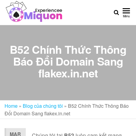
Experiencee
Đặt
Menu
cược
Miquon
vào
kho
báu
B52 Chính Thức Thông
bảo
Báo Đổi Domain Sang
tàng
Việt
flakex.in.net
Nam
Home
»
Blog của chúng tôi
»
B52 Chính Thức Thông Báo
Đổi Domain Sang flakex.in.net
MAR
Chúng tôi tại
B52
luôn cam kết mang